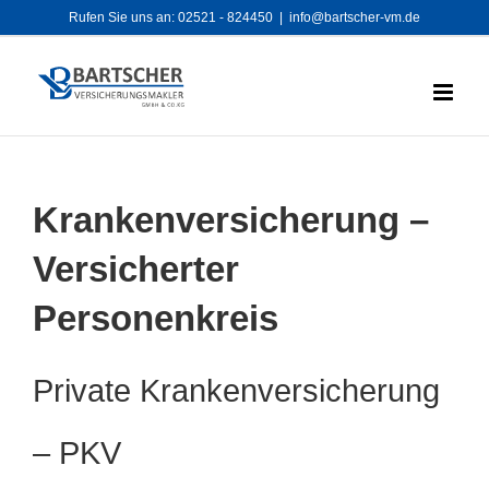
Zum
Rufen Sie uns an:
02521 - 824450
|
info@bartscher-vm.de
Inhalt
springen
Krankenversicherung –
Versicherter
Personenkreis
Private Krankenversicherung
– PKV