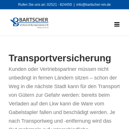
Zum
Rufen Sie uns an:
02521 - 824450
|
info@bartscher-vm.de
Inhalt
springen
Transportversicherung
Kunden oder Vertriebspartner müssen nicht
unbedingt in fernen Ländern sitzen – schon der
Weg in die nächste Stadt kann für den Transport
von Gütern zur Gefahr werden: bereits beim
Verladen auf den Lkw kann die Ware vom
Gabelstapler fallen und beschädigt werden. Je
nach Transportweg und -entfernung wird das