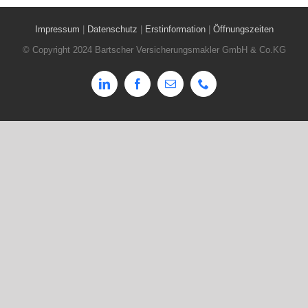
Impressum
|
Datenschutz
|
Erstinformation
|
Öffnungszeiten
© Copyright 2024 Bartscher Versicherungsmakler GmbH & Co.KG
LinkedIn
Facebook
E-
Phone
Mail